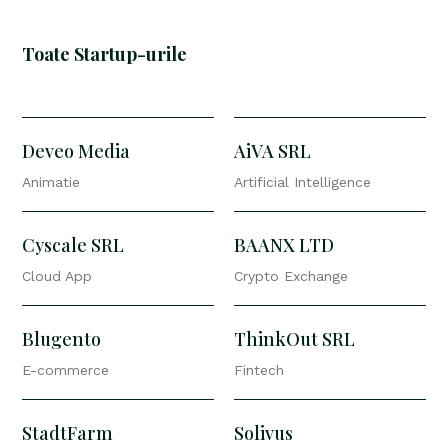
Toate Startup-urile
Deveo Media
AiVA SRL
Animatie
Artificial Intelligence
Cyscale SRL
BAANX LTD
Cloud App
Crypto Exchange
Blugento
ThinkOut SRL
E-commerce
Fintech
StadtFarm
Solivus